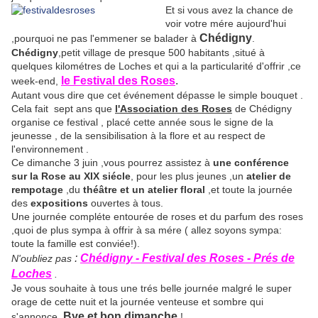
Et si vous avez la chance de
voir votre mére aujourd'hui
Chédigny
,pourquoi ne pas l'emmener se balader à
.
Chédigny
,petit village de presque 500 habitants ,situé à
quelques kilométres de Loches et qui a la particularité d'offrir ,ce
le Festival des Roses
.
week-end,
Autant vous dire que cet événement dépasse le simple bouquet .
Cela fait sept ans que
l'Association des Roses
de Chédigny
organise ce festival , placé cette année sous le signe de la
jeunesse , de la sensibilisation à la flore et au respect de
l'environnement .
Ce dimanche 3 juin ,vous pourrez assistez à
une conférence
sur la Rose au XIX siécle
, pour les plus jeunes ,un
atelier de
rempotage
,du
théâtre et un atelier floral
,et toute la journée
des
expositions
ouvertes à tous.
Une journée compléte entourée de roses et du parfum des roses
,quoi de plus sympa à offrir à sa mére ( allez soyons sympa:
toute la famille est conviée!).
:
Chédigny - Festival des Roses - Prés de
N'oubliez pas
Loches
.
Je vous souhaite à tous une trés belle journée malgré le super
orage de cette nuit et la journée venteuse et sombre qui
Bye et bon dimanche
s'annonce
!