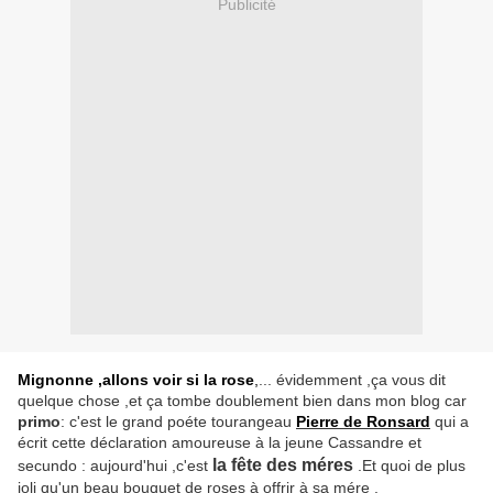
Publicité
Mignonne ,allons voir si la rose
,
... évidemment ,ça vous dit
quelque chose ,et ça tombe doublement bien dans mon blog car
primo
: c'est le grand poéte tourangeau
Pierre de Ronsard
qui a
écrit cette déclaration amoureuse à la jeune Cassandre et
la fête des méres
secundo : aujourd'hui ,c'est
.Et quoi de plus
joli qu'un beau bouquet de roses à offrir à sa mére .