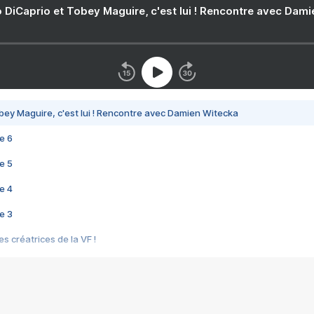
 DiCaprio et Tobey Maguire, c'est lui ! Rencontre avec Dam
bey Maguire, c'est lui ! Rencontre avec Damien Witecka
e 6
e 5
e 4
e 3
s créatrices de la VF !
e 2
e 1