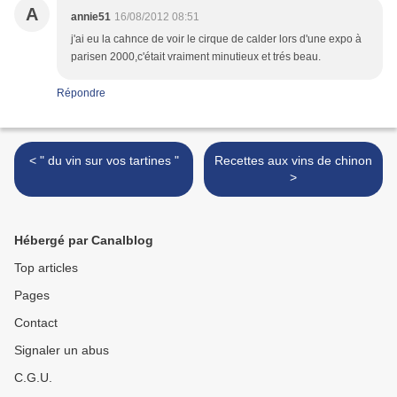
A
annie51
16/08/2012 08:51
j'ai eu la cahnce de voir le cirque de calder lors d'une expo à
parisen 2000,c'était vraiment minutieux et trés beau.
Répondre
< " du vin sur vos tartines "
Recettes aux vins de chinon
>
Hébergé par Canalblog
Top articles
Pages
Contact
Signaler un abus
C.G.U.