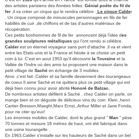
des artistes parisiens des Années folles.
Génial poéte du fil de
fer
,il va créer un cirque qui le rendra célébre :
Le cirque C
ald
e
r
. Un cirque composé de minuscules personnages en fils de fer
habillés de cuir ,de chiffons et de tas d'autres matériaux de
récupération.
Ces petits bonhommes de fil de fer annoncent déjà l'idée d
es
grandes sculptures métalliques
qui l'ont rendu si célébre.
Calder
est un éternel voyageur sans port d'attache ,il va et vient
entre les Etats-unis et la France et hésite à se choisir un petit
coin à lui .C'est en aout 1953 qu'il découvre
la Touraine
et la
Vallée de l'Indre où des amis lui proposent une maison dans le
petit village de
Saché
en échange de 3 mobiles.
Ainsi ,c'est fait ,Calder et sa famille deviennent des tourangeaux
de coeur.Il aime Saché et ne quittera plus ce petit village qui est
déjà bien connu pour avoir abrité
Honoré de Balzac.
De nombreux artistes défilent à Saché , chez Calder on parle, on
mange bien et on déguste de délicieux vins du coin. Klein ,henri
Cartier-Bresson,Maeght,Marx Ernst,,Arthur Miller et Jane Fonda,
pour ne citer qu'eux!
Les énormes mobiles de Calder, dont le plus grand "
Man
" pése
70 tonnes et mesure 18 métres de haut, ont été fabriqué dans
une usine tourangelle .
En 1963,Calder s'installe sur les hauteurs de Saché dans un bel