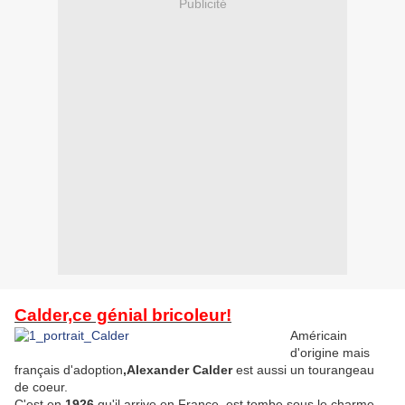
Publicité
Calder,ce génial bricoleur!
Américain
d'origine mais
français d'adoption
,Alexander Calder
est aussi un tourangeau
de coeur.
C'est en
1926
qu'il arrive en France est tombe sous le charme