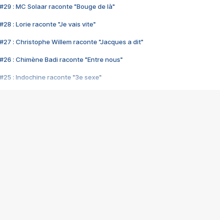
#29 : MC Solaar raconte "Bouge de là"
28 : Lorie raconte "Je vais vite"
#27 : Christophe Willem raconte "Jacques a dit"
#26 : Chimène Badi raconte "Entre nous"
#25 : Indochine raconte "3e sexe"
#24 : Zaho raconte "C'est chelou"
#23 : Patrick Bruel raconte "Au café des délices"
#22 : Kyo raconte "Le chemin"
#21 : Nolwenn Leroy raconte "Cassé"
#20 : Patrick Hernandez raconte "Born to be alive"
#19 : Lorie raconte "Près de moi"
#18 : Michael Jones raconte "A nos actes manqués" (avec Jean-Jacque
#17 : Khaled raconte "Aïcha"