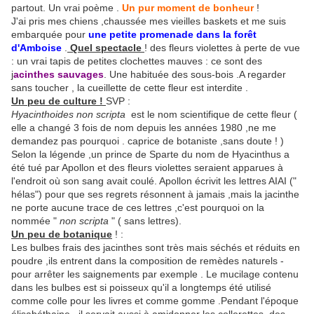
partout. Un vrai poème .
Un pur moment de bonheur
!
J'ai pris mes chiens ,chaussée mes vieilles baskets et me suis
embarquée pour
une petite promenade dans la forêt
d'Amboise
.
Quel spectacle
! des fleurs violettes à perte de vue
: un vrai tapis de petites clochettes mauves : ce sont des
j
acinthes sauvages
. Une habituée des sous-bois .A regarder
sans toucher , la cueillette de cette fleur est interdite .
Un peu de culture !
SVP :
Hyacinthoides non
scripta
est le nom scientifique de cette fleur (
elle a changé 3 fois de nom depuis les années 1980 ,ne me
demandez pas pourquoi . caprice de botaniste ,sans doute ! )
Selon la légende ,un prince de Sparte du nom de Hyacinthus a
été tué par Apollon et des fleurs violettes seraient apparues à
l'endroit où son sang avait coulé. Apollon écrivit les lettres AIAI ("
hélas") pour que ses regrets résonnent à jamais ,mais la jacinthe
ne porte aucune trace de ces lettres ,c'est pourquoi on la
nommée "
non scripta
" ( sans lettres).
Un peu de botanique
! :
Les bulbes frais des jacinthes sont très mais séchés et réduits en
poudre ,ils entrent dans la composition de remèdes naturels -
pour arrêter les saignements par exemple . Le mucilage contenu
dans les bulbes est si poisseux qu'il a longtemps été utilisé
comme colle pour les livres et comme gomme .Pendant l'époque