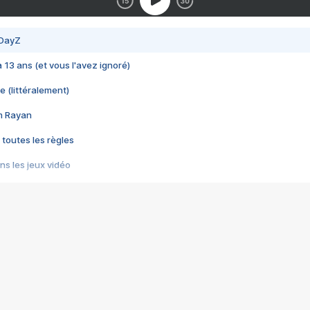
 DayZ
 a 13 ans (et vous l'avez ignoré)
e (littéralement)
im Rayan
 toutes les règles
s les jeux vidéo
us choquant de Rockstar ? - Le scandale BULLY
e plus moche de Steam
du RÊVE tourne au CAUCHEMAR
pendant 8 heures
it… à tort