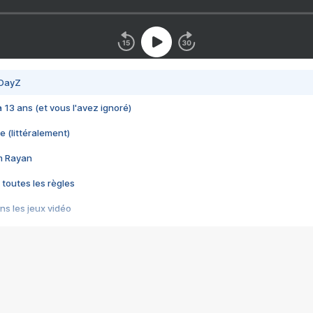
 DayZ
 a 13 ans (et vous l'avez ignoré)
e (littéralement)
im Rayan
 toutes les règles
s les jeux vidéo
us choquant de Rockstar ? - Le scandale BULLY
e plus moche de Steam
du RÊVE tourne au CAUCHEMAR
pendant 8 heures