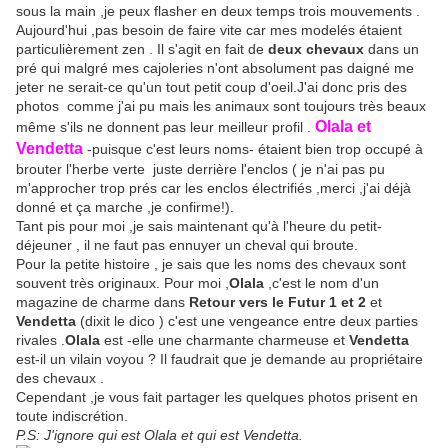
sous la main ,je peux flasher en deux temps trois mouvements .
Aujourd'hui ,pas besoin de faire vite car mes modelés étaient
particulièrement zen . Il s'agit en fait de
deux chevaux
dans un
pré qui malgré mes cajoleries n'ont absolument pas daigné me
jeter ne serait-ce qu'un tout petit coup d'oeil.J'ai donc pris des
photos comme j'ai pu mais les animaux sont toujours très beaux
Olala et
même s'ils ne donnent pas leur meilleur profil .
Vendetta
-puisque c'est leurs noms- étaient bien trop occupé à
brouter l'herbe verte juste derrière l'enclos ( je n'ai pas pu
m'approcher trop prés car les enclos électrifiés ,merci ,j'ai déjà
donné et ça marche ,je confirme!).
Tant pis pour moi ,je sais maintenant qu'à l'heure du petit-
déjeuner , il ne faut pas ennuyer un cheval qui broute.
Pour la petite histoire , je sais que les noms des chevaux sont
souvent très originaux. Pour moi ,
Olala
,c'est le nom d'un
magazine de charme dans
Retour vers le Futur 1 et 2
et
Vendetta
(dixit le dico ) c'est une vengeance entre deux parties
rivales .
Olala
est -elle une charmante charmeuse et
Vendetta
est-il un vilain voyou ? Il faudrait que je demande au propriétaire
des chevaux .
Cependant ,je vous fait partager les quelques photos prisent en
toute indiscrétion.
P.S: J'ignore qui est Olala et qui est Vendetta.