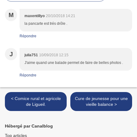
M
maxentillyo
20/10/2018 14:21
la pancarte est trés drôle .
Répondre
J
julia751
10/09/2018 12:15
J'aime quand une balade permet de faire de belles photos .
Répondre
< Comice rural et agricole
Cure de jeunesse pour une
de Ligueil.
vieille balance >
Hébergé par Canalblog
Top articles