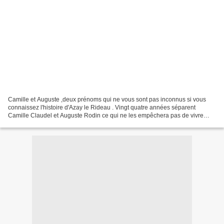
Camille et Auguste ,deux prénoms qui ne vous sont pas inconnus si vous
connaissez l'histoire d'Azay le Rideau . Vingt quatre années séparent
Camille Claudel et Auguste Rodin ce qui ne les empêchera pas de vivre
pendant plus de dix ans un amour fou furieux....