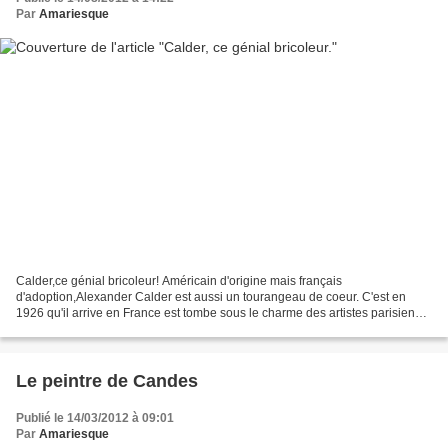
Par
Amariesque
Calder,ce génial bricoleur! Américain d'origine mais français
d'adoption,Alexander Calder est aussi un tourangeau de coeur. C'est en
1926 qu'il arrive en France est tombe sous le charme des artistes parisiens
des Années folles. Génial poéte du fil de...
Le peintre de Candes
Publié le 14/03/2012 à 09:01
Par
Amariesque