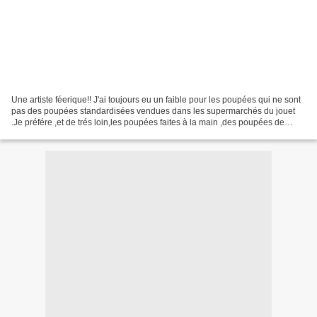
Une artiste féerique!! J'ai toujours eu un faible pour les poupées qui ne sont
pas des poupées standardisées vendues dans les supermarchés du jouet
.Je préfére ,et de trés loin,les poupées faites à la main ,des poupées de
chiffons ,des poupées de bric...