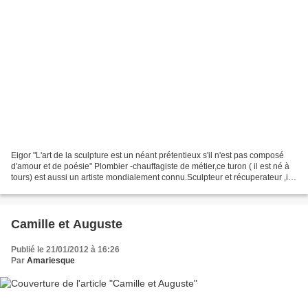
Eigor "L'art de la sculpture est un néant prétentieux s'il n'est pas composé
d'amour et de poésie" Plombier -chauffagiste de métier,ce turon ( il est né à
tours) est aussi un artiste mondialement connu.Sculpteur et récuperateur ,il
confirme la célébre...
Camille et Auguste
Publié le 21/01/2012 à 16:26
Par
Amariesque