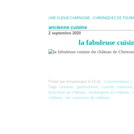
UNE SI JOLIE CAMPAGNE - CHRONIQUES DE TOUR
ancienne cuisine
2 septembre 2020
la fabuleuse cuis
Posté par Amariesque à 13:41 -
Commentaires [
Tags:
touraine
,
gastronomie
,
cuisine
,
tourisme
boucherie au château
,
boulangerie au château
,
château
,
les communs du château