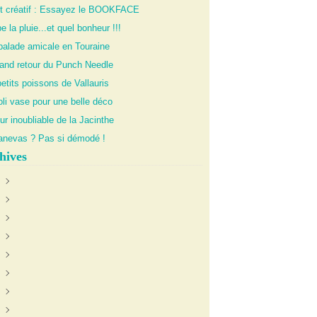
it créatif : Essayez le BOOKFACE
 la pluie...et quel bonheur !!!
balade amicale en Touraine
rand retour du Punch Needle
etits poissons de Vallauris
li vase pour une belle déco
ur inoubliable de la Jacinthe
anevas ? Pas si démodé !
hives
uin
(1)
anvier
oût
(1)
(1)
illet
écembre
(1)
(1)
évrier
ctobre
ctobre
(4)
(2)
(1)
illet
oût
ovembre
(2)
(2)
(2)
eptembre
écembre
(4)
(2)
ars
ovembre
écembre
(4)
(1)
(1)