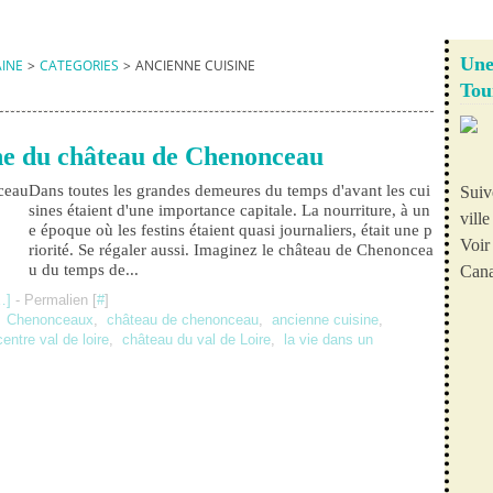
Une
AINE
>
CATEGORIES
>
ANCIENNE CUISINE
Tou
ine du château de Chenonceau
Dans toutes les grandes demeures du temps d'avant les cui
Suiv
sines étaient d'une importance capitale. La nourriture, à un
vill
e époque où les festins étaient quasi journaliers, était une p
Voir 
riorité. Se régaler aussi. Imaginez le château de Chenoncea
u du temps de...
Cana
…
]
- Permalien [
#
]
,
Chenonceaux
,
château de chenonceau
,
ancienne cuisine
,
centre val de loire
,
château du val de Loire
,
la vie dans un