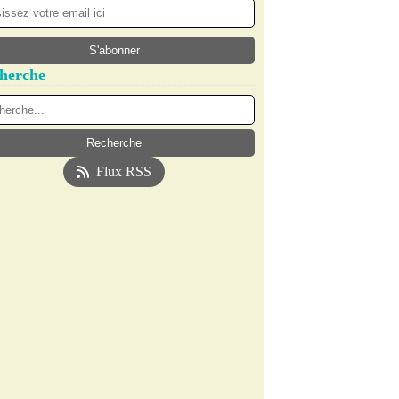
herche
Flux RSS