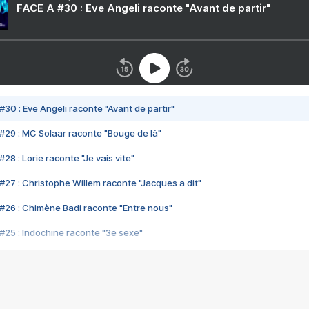
FACE A #30 : Eve Angeli raconte "Avant de partir"
#30 : Eve Angeli raconte "Avant de partir"
#29 : MC Solaar raconte "Bouge de là"
28 : Lorie raconte "Je vais vite"
#27 : Christophe Willem raconte "Jacques a dit"
#26 : Chimène Badi raconte "Entre nous"
#25 : Indochine raconte "3e sexe"
#24 : Zaho raconte "C'est chelou"
#23 : Patrick Bruel raconte "Au café des délices"
#22 : Kyo raconte "Le chemin"