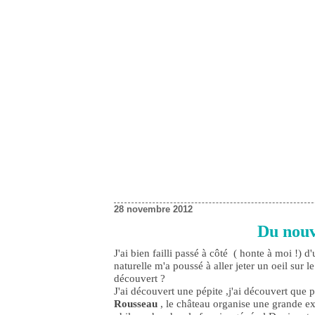
28 novembre 2012
Du nou
J'ai bien failli passé à côté ( honte à moi !) d
naturelle m'a poussé à aller jeter un oeil sur l
découvert ?
J'ai découvert une pépite ,j'ai découvert que 
Rousseau
, le château organise une grande exp