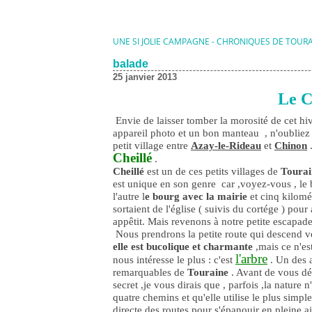
UNE SI JOLIE CAMPAGNE - CHRONIQUES DE TOUR
balade
25 janvier 2013
Le C
Envie de laisser tomber la morosité de cet hiv
appareil photo et un bon manteau , n'oubliez 
petit village entre
Azay-le-Rideau
et
Chinon
.
Cheillé
.
Cheillé
est un de ces petits villages de
Tourai
est unique en son genre car ,voyez-vous , le b
l'autre l
e bourg avec la mairie
et cinq kilomét
sortaient de l'église ( suivis du cortége ) pour 
appêtit. Mais revenons à notre petite escapad
Nous prendrons la petite route qui descend ver
elle est bucolique et charmante
,mais ce n'es
l'arbre
nous intéresse le plus : c'est
. Un des a
remarquables de
Touraine
. Avant de vous dé
secret ,je vous dirais que , parfois ,la nature 
quatre chemins et qu'elle utilise le plus simple
directe des routes pour s'épanouir en pleine air 