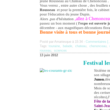
jeune Rousseau au Château de Chenonceau .
Vous verrez , entre autre chose , des feuillet
Rousseau
et pour la premiére fois, le cabinet
pour l'éducation du jeune Dupin.
,allez à Chenoncea
Alors ,pas d'hésitation
passez un bon moment (
l'expo est ouverte 
décembre - aux magnifiques décorations floral
Bonne visite à tous et bonne journ
Posté par Amariesque à 15:34 -
Commentaires [
Tags:
touraine
,
balade
,
chateau
,
chenonceau
,
rouseau
,
sciences
13 juin 2012
Festival l
Sixiéme mo
son sillage
Junon
,dée
nombreuse
Mois de so
des cerise
récoltes),l
Fête de l
Saint-Jea