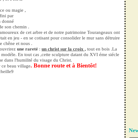
nce ou magie ,
fini par
 a donné
de son chemin .
s amoureux de cet arbre et de notre patrimoine Tourangeaux ont
 était en jeu - en se cotisant pour consolider le mur sans détruire
le chêne et nous .
couvrirez
une rareté
:
un christ sur la croix ,
tout en bois .La
e modéle. En tout cas ,cette sculpture datant du XVI éme siécle
ue dans l'humilité du visage du Christ.
. Bonne route et à Bientôt!
r ce beau village
New