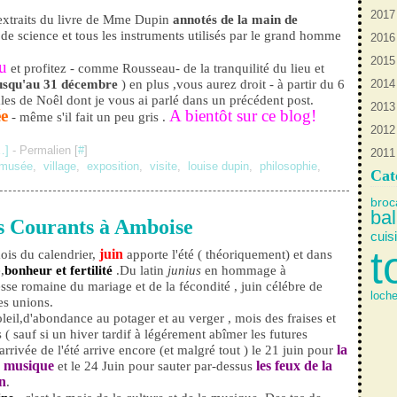
2017
J
O
O
D
s extraits du livre de Mme Dupin
annotés de la main de
 de science et tous les instruments utilisés par le grand homme
2016
S
S
O
D
2015
A
A
S
N
S
u
et profitez - comme Rousseau- de la tranquilité du lieu et
jusqu'au 31 décembre
) en plus ,vous aurez droit - à partir du 6
2014
Ju
Ju
A
O
A
A
es de Noêl dont je vous ai parlé dans un précédent post.
2013
J
J
Ju
S
J
M
N
ée
A bientôt sur ce blog!
- même s'il fait un peu gris .
2012
M
A
J
A
M
S
N
…
]
- Permalien [
#
]
2011
M
M
J
Ju
F
S
D
musée
,
village
,
exposition
,
visite
,
louise dupin
,
philosophie
,
Cat
J
M
J
A
N
D
J
Ju
O
broc
ba
es Courants à Amboise
M
S
cuis
F
A
t
juin
is du calendrier,
apporte l'été ( théoriquement) et dans
J
Ju
,
bonheur et fertilité
.Du latin
junius
en hommage à
sse romaine du mariage et de la fécondité , juin célébre de
J
loch
s unions.
A
leil,d'abondance au potager et au verger , mois des fraises et
s ( sauf si un hiver tardif à légérement abîmer les futures
M
la
'arrivée de l'été arrive encore (et malgré tout ) le 21 juin pour
J
a musique
les feux de la
et le 24 Juin pour sauter par-dessus
n
.