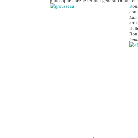
philosophe chez le fermier général Dupin et 
R
ou
co
Lum
arti
Bell
Rous
fem