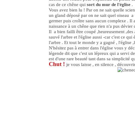
cas de ce chêne qui
sort du mur de l'église
.
Vous avez bien lu ! Par on ne sait quelle scie
un gland déposé par on ne sait quel oiseau a 
germer puis croître sans aucun complexe . Il
naissance à un chêne que rien n'a pus dévier 
Il a bien failli être coupé ,heureusement ,de
sauvé l'arbre et l'église aussi -car c'est ce qui
l'arbre . Et tout le monde y a gagné , l'église ,
N'hésitez pas à entrer dans l'église vous y dé
légende dit que c'est un lépreux qui a servi d
est d'une rare beauté tant dans sa simplicité q
Chut !
je vous laisse , en silence , découvri