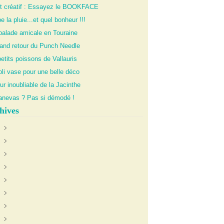
it créatif : Essayez le BOOKFACE
 la pluie...et quel bonheur !!!
balade amicale en Touraine
rand retour du Punch Needle
etits poissons de Vallauris
li vase pour une belle déco
ur inoubliable de la Jacinthe
anevas ? Pas si démodé !
hives
uin
(1)
anvier
oût
(1)
(1)
illet
écembre
(1)
(1)
évrier
ctobre
ctobre
(4)
(2)
(1)
illet
oût
ovembre
(2)
(2)
(2)
eptembre
écembre
(4)
(2)
ars
ovembre
écembre
(4)
(1)
(1)