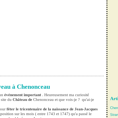
veau à Chenonceau
'un
événement important
. Heureusement ma curiosité
Arti
e site du
Château de
Chenonceau et que vois-je ? qu'ai-je
Chen
pour
fêter le tricentenaire de la naissance de Jean-Jacques
osition sur les mois ( entre 1743 et 1747) qu'a passé le
Stra