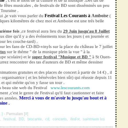
ine
, c'est le mois de la culture et de la musique .Des tas de
de fêtes musicales , de festivals de BD sont disséminés un peu
 Touraine .
Festival Les Courants à
Amboise
i ,je vais vous parler du
(
elques kilométres de chez moi et Amboise est une trés belle
nziéme fois
,ce festival aura lieu du
29 Juin jusqu'au 8 Juillet
us dire qu'il y a des événements tous les jours ( en journée et
our les couche-tard) .
ur les fans de CD-BD-vinyls sur la place du château le 7 juillet
tos
sur le théme " de la musique plein la vue " à la
pe scolaire) et le
super festival "Musique et BD "
à St Ouen-
urrez rencontrer des tas d'auteurs de BD et même dessiner
imations gratuites et des places de concert à partir de 14 €) , il
pe organisatrice ( et les bénévoles bien sûr) qui réussie depuis 11
 et qui mérite qu'on y fasse un tour .
trés beau site web du Festival
www.lescourants.com
ent ,c'est le genre de Festival qu'il faut cautionner et faire
Merci à vous de m'avoir lu jusqu'au bout et à
ses années.
aine
.
…
]
- Permalien [
#
]
,
festival
,
BD
,
brocante
,
cd
,
concerts
,
iled'or
,
saintouen les