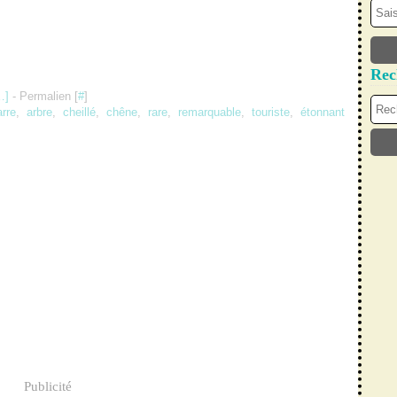
Rec
…
]
- Permalien [
#
]
arre
,
arbre
,
cheillé
,
chêne
,
rare
,
remarquable
,
touriste
,
étonnant
Publicité