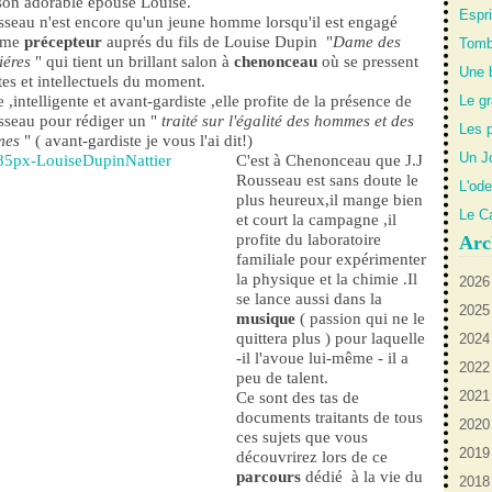
son adorable épouse Louise.
Espr
sseau n'est encore qu'un jeune homme lorsqu'il est engagé
mme
précepteur
auprés du fils de Louise Dupin "
Dame des
Tombe
iéres
" qui tient un brillant salon à
chenonceau
où se pressent
Une 
stes et intellectuels du moment.
e ,intelligente et avant-gardiste ,elle profite de la présence de
Le g
seau pour rédiger un "
traité sur l'égalité des hommes et des
Les p
mes
" ( avant-gardiste je vous l'ai dit!)
Un Jo
C'est à Chenonceau que J.J
Rousseau est sans doute le
L'ode
plus heureux,il mange bien
Le C
et court la campagne ,il
profite du laboratoire
Arc
familiale pour expérimenter
la physique et la chimie .Il
2026
se lance aussi dans la
2025
J
musique
( passion qui ne le
quittera plus ) pour laquelle
2024
J
A
-il l'avoue lui-même - il a
2022
Ju
D
peu de talent.
2021
F
O
O
Ce sont des tas de
documents traitants de tous
2020
Ju
A
N
ces sujets que vous
2019
S
D
découvrirez lors de ce
parcours
dédié à la vie du
2018
M
N
D