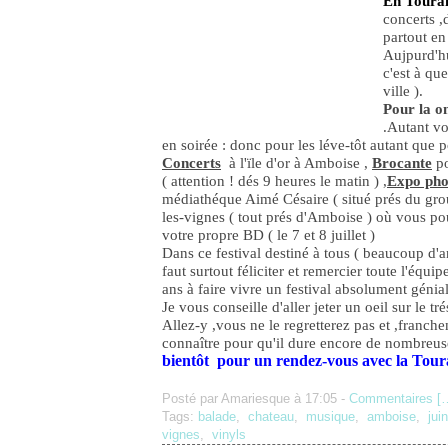
En Toura
concerts ,
partout en
Aujpurd'hu
c'est à qu
ville ).
Pour la o
.Autant vo
en soirée : donc pour les léve-tôt autant que p
Concerts
à l'ïle d'or à Amboise ,
Brocante
po
( attention ! dés 9 heures le matin ) ,
Expo pho
médiathéque Aimé Césaire ( situé prés du grou
les-vignes ( tout prés d'Amboise ) où vous po
votre propre BD ( le 7 et 8 juillet )
Dans ce festival destiné à tous ( beaucoup d'an
faut surtout féliciter et remercier toute l'équi
ans à faire vivre un festival absolument génial
Je vous conseille d'aller jeter un oeil sur le 
Allez-y ,vous ne le regretterez pas et ,franchem
connaître pour qu'il dure encore de nombreu
bientôt pour un rendez-vous avec la Tour
Posté par Amariesque à 17:05 -
Commentaires [
Tags:
balade
,
chateau
,
musique
,
amboise
,
juin
vignes
,
vinyls