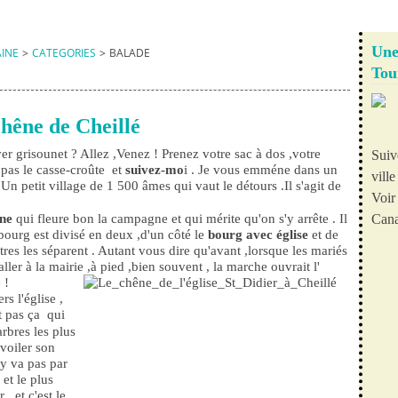
Une
AINE
>
CATEGORIES
>
BALADE
Tou
hêne de Cheillé
er grisounet ? Allez ,Venez ! Prenez votre sac à dos ,votre
Suiv
pas le casse-croûte et
suivez-mo
i . Je vous emméne dans un
vill
Un petit village de 1 500 âmes qui vaut le détours .Il s'agit de
Voir 
ne
qui fleure bon la campagne et qui mérite qu'on s'y arrête . Il
Cana
ourg est divisé en deux ,d'un côté le
bourg avec église
et de
res les séparent . Autant vous dire qu'avant ,lorsque les mariés
aller à la mairie ,à pied ,bien souvent , la marche ouvrait l'
e !
s l'église ,
t pas ça qui
rbres les plus
voiler son
n'y va pas par
 et le plus
, et c'est le