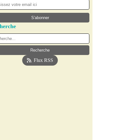
herche
Flux RSS