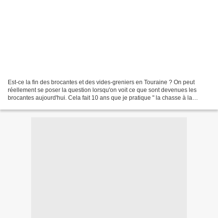
Est-ce la fin des brocantes et des vides-greniers en Touraine ? On peut
réellement se poser la question lorsqu'on voit ce que sont devenues les
brocantes aujourd'hui. Cela fait 10 ans que je pratique " la chasse à la
brocante " ,j'ai moi-même ,il y a...