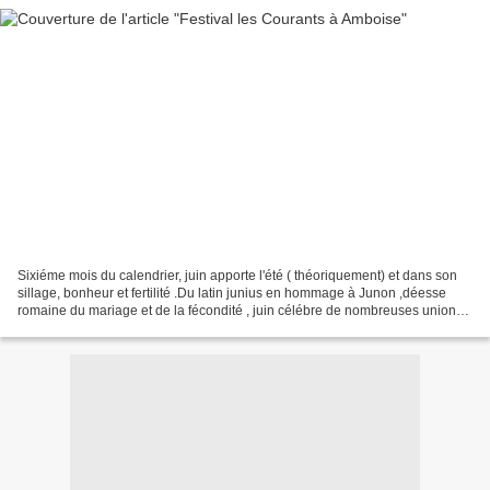
Sixiéme mois du calendrier, juin apporte l'été ( théoriquement) et dans son
sillage, bonheur et fertilité .Du latin junius en hommage à Junon ,déesse
romaine du mariage et de la fécondité , juin célébre de nombreuses unions.
Mois de soleil,d'abondance...