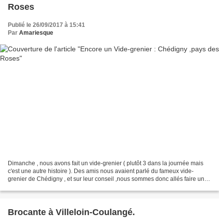
Roses
Publié le 26/09/2017 à 15:41
Par
Amariesque
Dimanche , nous avons fait un vide-grenier ( plutôt 3 dans la journée mais
c'est une autre histoire ). Des amis nous avaient parlé du fameux vide-
grenier de Chédigny , et sur leur conseil ,nous sommes donc allés faire un
tour au Village de la Rose ,en...
Brocante à Villeloin-Coulangé.