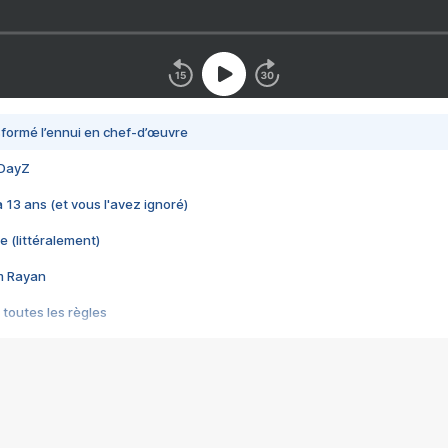
nsformé l’ennui en chef-d’œuvre
 DayZ
 a 13 ans (et vous l'avez ignoré)
e (littéralement)
im Rayan
 toutes les règles
s les jeux vidéo
us choquant de Rockstar ? - Le scandale BULLY
e plus moche de Steam