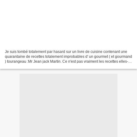
Je suis tombé totalement par hasard sur un livre de cuisine contenant une
quarantaine de recettes totalement improbables d' un gourmet ( et gourmand
) tourangeau :Mr Jean jack Martin. Ce n'est pas vraiment les recettes elles-
mêmes qui m'ont plu ,c'est...