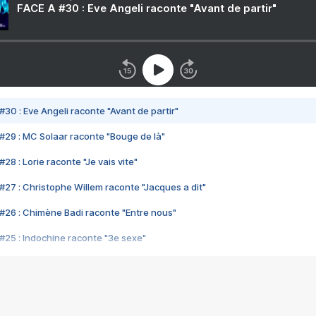
FACE A #30 : Eve Angeli raconte "Avant de partir"
#30 : Eve Angeli raconte "Avant de partir"
#29 : MC Solaar raconte "Bouge de là"
28 : Lorie raconte "Je vais vite"
#27 : Christophe Willem raconte "Jacques a dit"
#26 : Chimène Badi raconte "Entre nous"
#25 : Indochine raconte "3e sexe"
#24 : Zaho raconte "C'est chelou"
#23 : Patrick Bruel raconte "Au café des délices"
#22 : Kyo raconte "Le chemin"