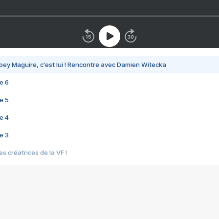
bey Maguire, c'est lui ! Rencontre avec Damien Witecka
e 6
e 5
e 4
e 3
s créatrices de la VF !
e 2
e 1
e Mektoub My Love arrive enfin ! Rencontre avec Shaïn Boumedine et Sal