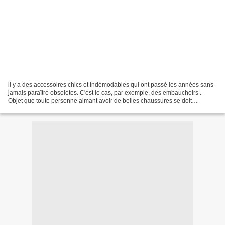
il y a des accessoires chics et indémodables qui ont passé les années sans
jamais paraître obsolètes. C'est le cas, par exemple, des embauchoirs .
Objet que toute personne aimant avoir de belles chaussures se doit
absolument de posséder. Mais qu'est-ce...