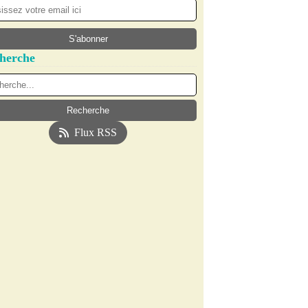
herche
Flux RSS