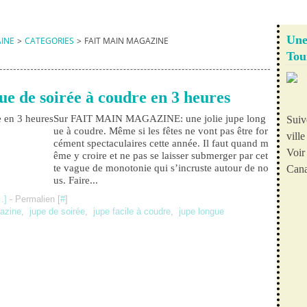
Une
AINE
>
CATEGORIES
>
FAIT MAIN MAGAZINE
Tou
ue de soirée à coudre en 3 heures
Sur FAIT MAIN MAGAZINE: une jolie jupe long
Suiv
ue à coudre. Même si les fêtes ne vont pas être for
vill
cément spectaculaires cette année. Il faut quand m
Voir 
ême y croire et ne pas se laisser submerger par cet
te vague de monotonie qui s’incruste autour de no
Cana
us. Faire...
…
]
- Permalien [
#
]
azine
,
jupe de soirée
,
jupe facile à coudre
,
jupe longue