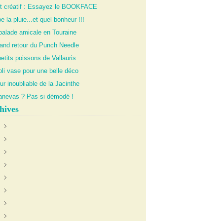
it créatif : Essayez le BOOKFACE
 la pluie...et quel bonheur !!!
balade amicale en Touraine
rand retour du Punch Needle
etits poissons de Vallauris
li vase pour une belle déco
ur inoubliable de la Jacinthe
anevas ? Pas si démodé !
hives
uin
(1)
anvier
oût
(1)
(1)
illet
écembre
(1)
(1)
évrier
ctobre
ctobre
(4)
(2)
(1)
illet
oût
ovembre
(2)
(2)
(2)
eptembre
écembre
(4)
(2)
ars
ovembre
écembre
(4)
(1)
(1)