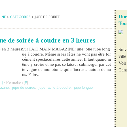
Une
AINE
>
CATEGORIES
>
JUPE DE SOIREE
Tou
ue de soirée à coudre en 3 heures
Sur FAIT MAIN MAGAZINE: une jolie jupe long
Suiv
ue à coudre. Même si les fêtes ne vont pas être for
vill
cément spectaculaires cette année. Il faut quand m
Voir 
ême y croire et ne pas se laisser submerger par cet
te vague de monotonie qui s’incruste autour de no
Cana
us. Faire...
…
]
- Permalien [
#
]
azine
,
jupe de soirée
,
jupe facile à coudre
,
jupe longue