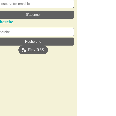
herche
Flux RSS