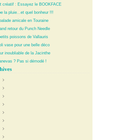
it créatif : Essayez le BOOKFACE
 la pluie...et quel bonheur !!!
balade amicale en Touraine
rand retour du Punch Needle
etits poissons de Vallauris
li vase pour une belle déco
ur inoubliable de la Jacinthe
anevas ? Pas si démodé !
hives
uin
(1)
anvier
oût
(1)
(1)
illet
écembre
(1)
(1)
évrier
ctobre
ctobre
(4)
(2)
(1)
illet
oût
ovembre
(2)
(2)
(2)
eptembre
écembre
(4)
(2)
ars
ovembre
écembre
(4)
(1)
(1)