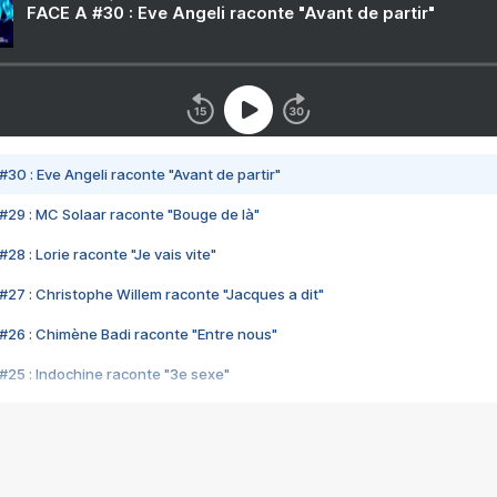
FACE A #30 : Eve Angeli raconte "Avant de partir"
#30 : Eve Angeli raconte "Avant de partir"
#29 : MC Solaar raconte "Bouge de là"
28 : Lorie raconte "Je vais vite"
#27 : Christophe Willem raconte "Jacques a dit"
#26 : Chimène Badi raconte "Entre nous"
#25 : Indochine raconte "3e sexe"
#24 : Zaho raconte "C'est chelou"
#23 : Patrick Bruel raconte "Au café des délices"
#22 : Kyo raconte "Le chemin"