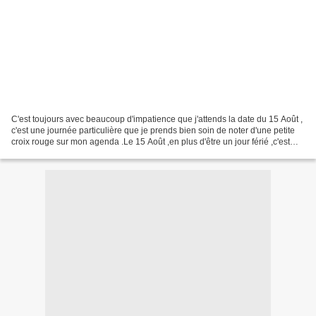
C'est toujours avec beaucoup d'impatience que j'attends la date du 15 Août ,
c'est une journée particulière que je prends bien soin de noter d'une petite
croix rouge sur mon agenda .Le 15 Août ,en plus d'être un jour férié ,c'est
aussi le jour de la Brocante...