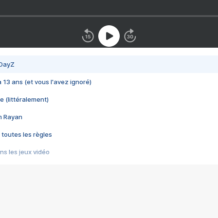
 DayZ
 a 13 ans (et vous l'avez ignoré)
e (littéralement)
im Rayan
 toutes les règles
s les jeux vidéo
us choquant de Rockstar ? - Le scandale BULLY
e plus moche de Steam
du RÊVE tourne au CAUCHEMAR