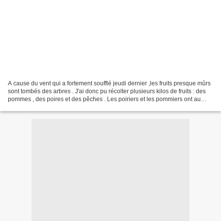
A cause du vent qui a fortement soufflé jeudi dernier ,les fruits presque mûrs
sont tombés des arbres . J'ai donc pu récolter plusieurs kilos de fruits : des
pommes , des poires et des pêches . Les poiriers et les pommiers ont au
moins 40 ans ,le pêcher...