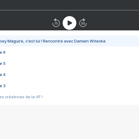
bey Maguire, c'est lui ! Rencontre avec Damien Witecka
e 6
e 5
e 4
e 3
s créatrices de la VF !
e 2
e 1
e Mektoub My Love arrive enfin ! Rencontre avec Shaïn Boumedine et Sal