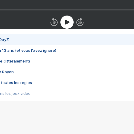
 DayZ
 a 13 ans (et vous l'avez ignoré)
e (littéralement)
im Rayan
 toutes les règles
s les jeux vidéo
us choquant de Rockstar ? - Le scandale BULLY
e plus moche de Steam
du RÊVE tourne au CAUCHEMAR