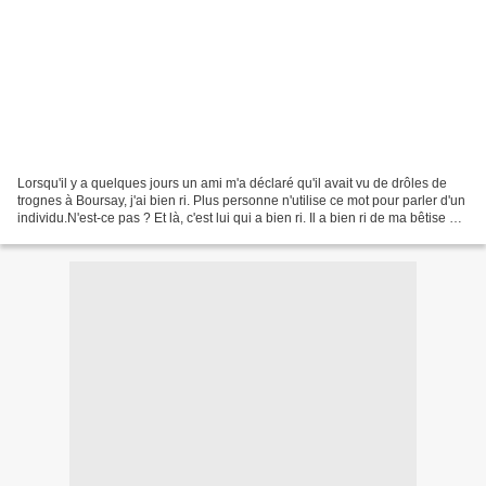
Lorsqu'il y a quelques jours un ami m'a déclaré qu'il avait vu de drôles de
trognes à Boursay, j'ai bien ri. Plus personne n'utilise ce mot pour parler d'un
individu.N'est-ce pas ? Et là, c'est lui qui a bien ri. Il a bien ri de ma bêtise et
de mon ignorance....