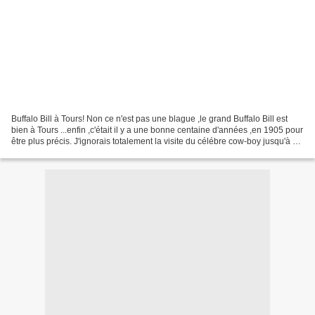
Buffalo Bill à Tours! Non ce n'est pas une blague ,le grand Buffalo Bill est
bien à Tours ...enfin ,c'était il y a une bonne centaine d'années ,en 1905 pour
être plus précis. J'ignorais totalement la visite du célébre cow-boy jusqu'à ce
que je tombe ,en...