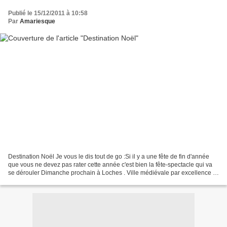
Publié le 15/12/2011 à 10:58
Par
Amariesque
Destination Noël Je vous le dis tout de go :Si il y a une fête de fin d'année
que vous ne devez pas rater cette année c'est bien la fête-spectacle qui va
se dérouler Dimanche prochain à Loches . Ville médiévale par excellence ,
Loches va se parer d'une...