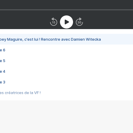
bey Maguire, c'est lui ! Rencontre avec Damien Witecka
e 6
e 5
e 4
e 3
s créatrices de la VF !
e 2
e 1
e Mektoub My Love arrive enfin ! Rencontre avec Shaïn Boumedine et Sal