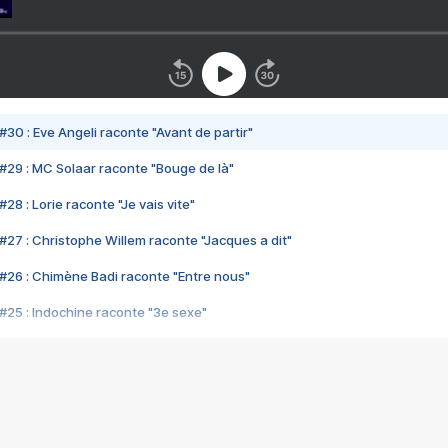
#30 : Eve Angeli raconte "Avant de partir"
#29 : MC Solaar raconte "Bouge de là"
28 : Lorie raconte "Je vais vite"
#27 : Christophe Willem raconte "Jacques a dit"
#26 : Chimène Badi raconte "Entre nous"
#25 : Indochine raconte "3e sexe"
#24 : Zaho raconte "C'est chelou"
#23 : Patrick Bruel raconte "Au café des délices"
#22 : Kyo raconte "Le chemin"