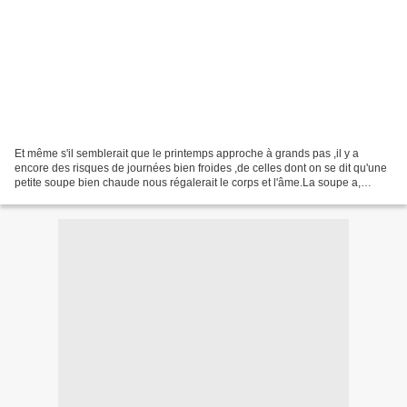
Et même s'il semblerait que le printemps approche à grands pas ,il y a
encore des risques de journées bien froides ,de celles dont on se dit qu'une
petite soupe bien chaude nous régalerait le corps et l'âme.La soupe a,
pendant très longtemps , été un...