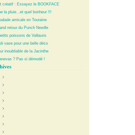
it créatif : Essayez le BOOKFACE
 la pluie...et quel bonheur !!!
balade amicale en Touraine
rand retour du Punch Needle
etits poissons de Vallauris
li vase pour une belle déco
ur inoubliable de la Jacinthe
anevas ? Pas si démodé !
hives
uin
(1)
anvier
oût
(1)
(1)
illet
écembre
(1)
(1)
évrier
ctobre
ctobre
(4)
(2)
(1)
illet
oût
ovembre
(2)
(2)
(2)
eptembre
écembre
(4)
(2)
ars
ovembre
écembre
(4)
(1)
(1)