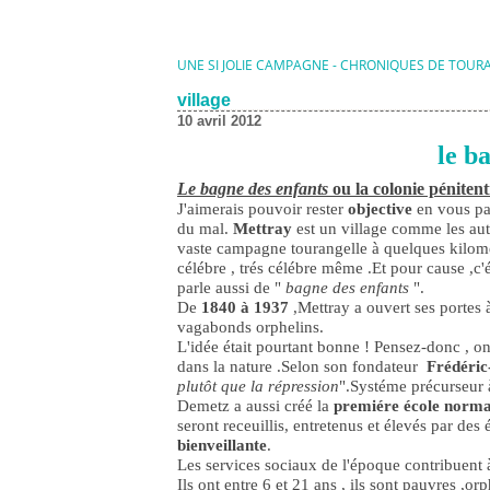
UNE SI JOLIE CAMPAGNE - CHRONIQUES DE TOUR
village
10 avril 2012
le b
Le bagne des enfants
ou la colonie pénitent
J'aimerais pouvoir rester
objective
en vous par
du mal.
Mettray
est un village comme les autr
vaste campagne tourangelle à quelques kilomé
célébre , trés célébre même .Et pour cause ,c'é
parle aussi de "
bagne des enfants
".
De
1840 à 1937
,Mettray a ouvert ses portes 
vagabonds orphelins.
L'idée était pourtant bonne ! Pensez-donc , on 
dans la nature .Selon son fondateur
Frédéri
plutôt que la répression
".Systéme précurseur à
Demetz a aussi créé la
premiére école norma
seront receuillis, entretenus et élevés par de
bienveillante
.
Les services sociaux de l'époque contribuent 
Ils ont entre 6 et 21 ans , ils sont pauvres ,or