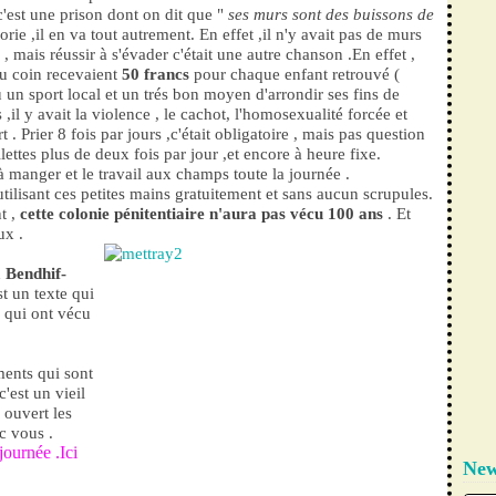
c'est une prison dont on dit que "
ses murs sont des buissons de
éorie ,il en va tout autrement. En effet ,il n'y avait pas de murs
 , mais réussir à s'évader c'était une autre chanson .En effet ,
du coin recevaient
50 francs
pour chaque enfant retrouvé (
u un sport local et un trés bon moyen d'arrondir ses fins de
 ,il y avait la violence , le cachot, l'homosexualité forcée et
t . Prier 8 fois par jours ,c'était obligatoire , mais pas question
ilettes plus de deux fois par jour ,et encore à heure fixe.
à manger et le travail aux champs toute la journée .
tilisant ces petites mains gratuitement et sans aucun scrupules.
 ,
cette colonie pénitentiaire n'aura pas vécu 100 ans
. Et
ux .
Bendhif-
st un texte qui
 qui ont vécu
ments qui sont
'est un vieil
 ouvert les
c vous .
journée .Ici
New