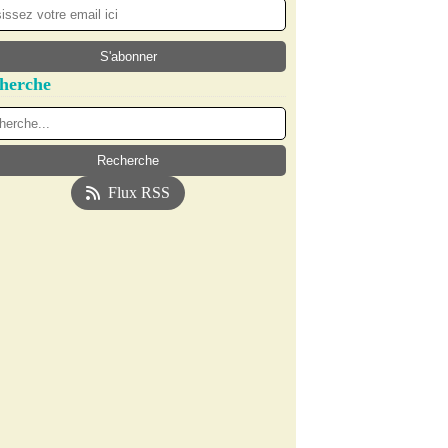
herche
Flux RSS