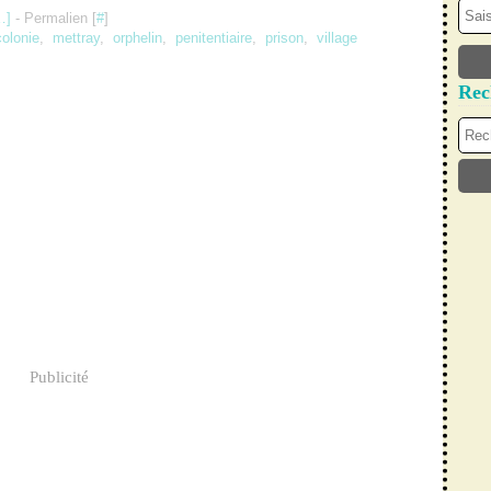
…
]
- Permalien [
#
]
colonie
,
mettray
,
orphelin
,
penitentiaire
,
prison
,
village
Rec
Publicité