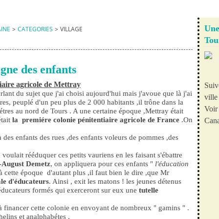
Une
AINE
>
CATEGORIES
>
VILLAGE
Tou
agne des enfants
iaire agricole de Mettray
Suiv
lant du sujet que j'ai choisi aujourd'hui mais j'avoue que là j'ai
vill
es, peuplé d'un peu plus de 2 000 habitants ,il trône dans la
Voir 
tres au nord de Tours . A une certaine époque ,Mettray était
tait
la premiére colonie pénitentiaire agricole de France
.On
Cana
à des enfants des rues ,des enfants voleurs de pommes ,des
voulait rééduquer ces petits vauriens en les faisant s'ébattre
c-August Demetz
, on appliquera pour ces enfants "
l'éducation
 cette époque d'autant plus ,il faut bien le dire ,que Mr
le d'éducateurs
. Ainsi , exit les matons ! les jeunes détenus
s éducateurs formés qui exerceront sur eux une
tutelle
à financer cette colonie en envoyant de nombreux " gamins " .
phelins et analphabétes .