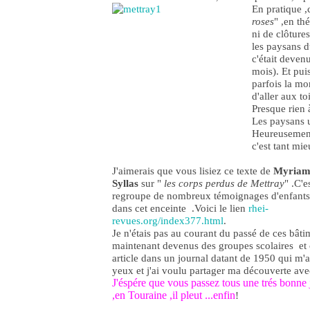
En pratique ,
roses
" ,en th
ni de clôtures
les paysans 
c'était deven
mois). Et puis
parfois la mor
d'aller aux to
Presque rien 
Les paysans u
Heureusement
c'est tant mie
J'aimerais que vous lisiez ce texte de
Myriam 
Syllas
sur "
les corps perdus de Mettray
" .C'e
regroupe de nombreux témoignages d'enfants
dans cet enceinte .Voici le lien
rhei-
revues.org/index377.html
.
Je n'étais pas au courant du passé de ces bâti
maintenant devenus des groupes scolaires et c
article dans un journal datant de 1950 qui m'a
yeux et j'ai voulu partager ma découverte ave
J'éspére que vous passez tous une trés bonne 
,en Touraine ,il pleut ...enfin
!