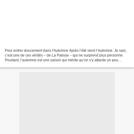
Pour entrer doucement dans l'Automne Après l’été vient l’Automne. Je sais,
c’est une de ces vérités – de La Palisse – qui ne surprend plus personne.
Pourtant, l’automne est une saison qui mérite qu’on s’y attarde un peu.
Matinées fraîches, après-midis...