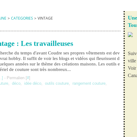
Une
AINE
>
CATEGORIES
>
VINTAGE
Tou
tage : Les travailleuses
cherche du temps d'avant Coudre ses propres vêtements est dev
Suiv
vrai hobby. Il suffit de voir les blogs et vidéos qui fleurissent d
vill
uelques années sur le thème des créations maisons. Les outils e
Voir 
tériel de couture sont très nombreux...
Cana
…
]
- Permalien [
#
]
uture
,
déco
,
idée déco
,
outils couture
,
rangement couture
,