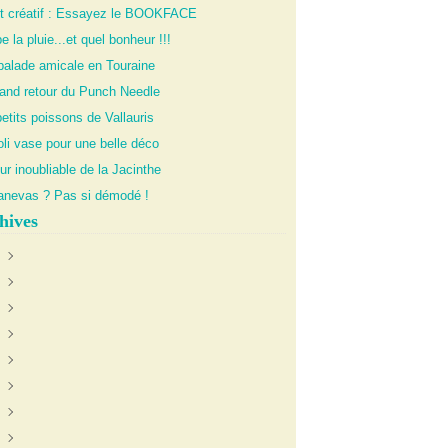
it créatif : Essayez le BOOKFACE
 la pluie...et quel bonheur !!!
balade amicale en Touraine
rand retour du Punch Needle
etits poissons de Vallauris
li vase pour une belle déco
ur inoubliable de la Jacinthe
anevas ? Pas si démodé !
hives
uin
(1)
anvier
oût
(1)
(1)
illet
écembre
(1)
(1)
évrier
ctobre
ctobre
(4)
(2)
(1)
illet
oût
ovembre
(2)
(2)
(2)
eptembre
écembre
(4)
(2)
ars
ovembre
écembre
(4)
(1)
(1)