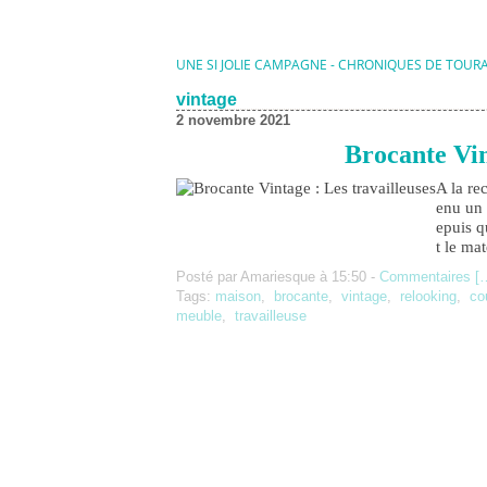
UNE SI JOLIE CAMPAGNE - CHRONIQUES DE TOUR
vintage
2 novembre 2021
Brocante Vin
A la re
enu un 
epuis q
t le ma
Posté par Amariesque à 15:50 -
Commentaires [
Tags:
maison
,
brocante
,
vintage
,
relooking
,
co
meuble
,
travailleuse