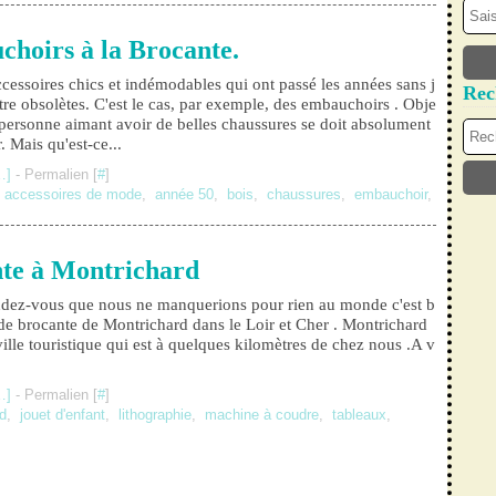
hoirs à la Brocante.
accessoires chics et indémodables qui ont passé les années sans j
Rec
tre obsolètes. C'est le cas, par exemple, des embauchoirs . Obje
 personne aimant avoir de belles chaussures se doit absolument
. Mais qu'est-ce...
…
]
- Permalien [
#
]
,
accessoires de mode
,
année 50
,
bois
,
chaussures
,
embauchoir
,
te à Montrichard
rendez-vous que nous ne manquerions pour rien au monde c'est b
nde brocante de Montrichard dans le Loir et Cher . Montrichard
 ville touristique qui est à quelques kilomètres de chez nous .A v
…
]
- Permalien [
#
]
d
,
jouet d'enfant
,
lithographie
,
machine à coudre
,
tableaux
,