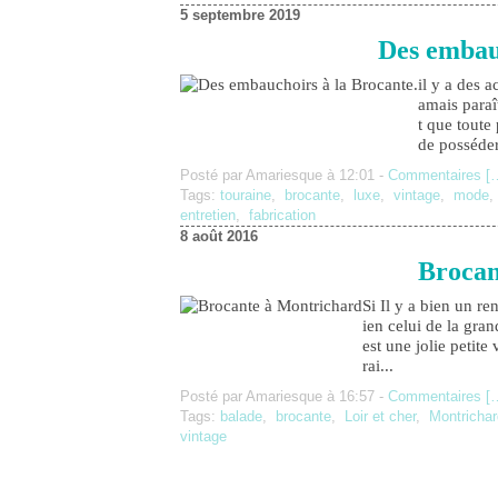
5 septembre 2019
Des embauc
il y a des 
amais paraî
t que toute
de posséder
Posté par Amariesque à 12:01 -
Commentaires [
Tags:
touraine
,
brocante
,
luxe
,
vintage
,
mode
entretien
,
fabrication
8 août 2016
Brocan
Si Il y a bien un 
ien celui de la gra
est une jolie petite
rai...
Posté par Amariesque à 16:57 -
Commentaires [
Tags:
balade
,
brocante
,
Loir et cher
,
Montrichar
vintage