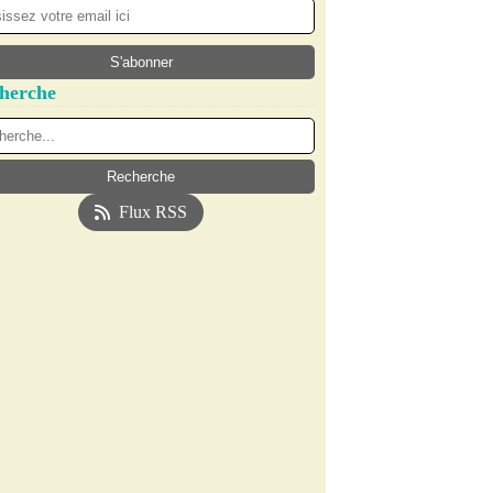
herche
Flux RSS