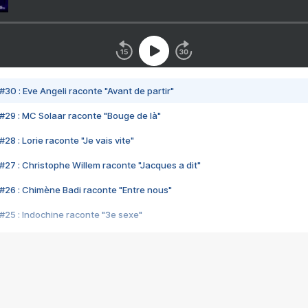
#30 : Eve Angeli raconte "Avant de partir"
#29 : MC Solaar raconte "Bouge de là"
28 : Lorie raconte "Je vais vite"
#27 : Christophe Willem raconte "Jacques a dit"
#26 : Chimène Badi raconte "Entre nous"
#25 : Indochine raconte "3e sexe"
#24 : Zaho raconte "C'est chelou"
#23 : Patrick Bruel raconte "Au café des délices"
#22 : Kyo raconte "Le chemin"