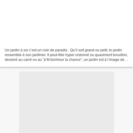
Un jardin à soi c’est un coin de paradis . Qu’il soit grand ou petit, le jardin
ressemble à son jardinier. Il peut-être hyper ordonné ou quasiment brouillon,
dessiné au carré ou au “p’tit bonheur la chance”, un jardin est à l’image de
celui qui le bêche,...