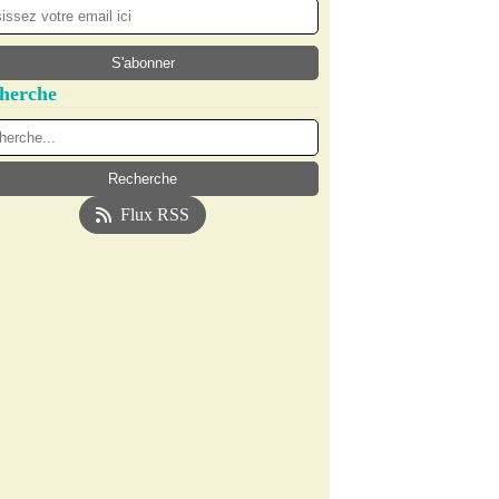
herche
Flux RSS