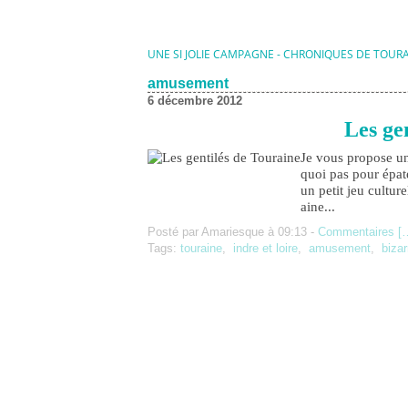
UNE SI JOLIE CAMPAGNE - CHRONIQUES DE TOUR
amusement
6 décembre 2012
Les ge
Je vous propose un 
quoi pas pour épat
un petit jeu cultur
aine...
Posté par Amariesque à 09:13 -
Commentaires [
Tags:
touraine
,
indre et loire
,
amusement
,
bizar