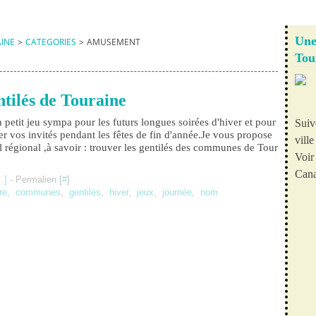
Une
AINE
>
CATEGORIES
>
AMUSEMENT
Tou
ntilés de Touraine
petit jeu sympa pour les futurs longues soirées d'hiver et pour
Suiv
er vos invités pendant les fêtes de fin d'année.Je vous propose
vill
el régional ,à savoir : trouver les gentilés des communes de Tour
Voir 
Cana
…
]
- Permalien [
#
]
re
,
communes
,
gentilés
,
hiver
,
jeux
,
journée
,
nom