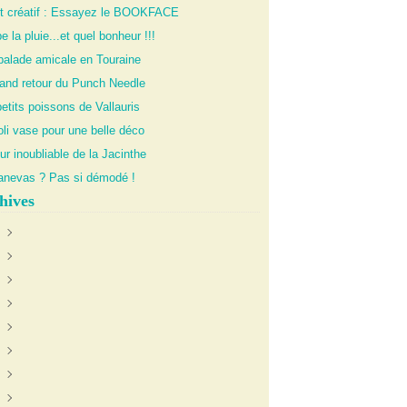
it créatif : Essayez le BOOKFACE
 la pluie...et quel bonheur !!!
balade amicale en Touraine
rand retour du Punch Needle
etits poissons de Vallauris
li vase pour une belle déco
ur inoubliable de la Jacinthe
anevas ? Pas si démodé !
hives
uin
(1)
anvier
oût
(1)
(1)
illet
écembre
(1)
(1)
évrier
ctobre
ctobre
(4)
(2)
(1)
illet
oût
ovembre
(2)
(2)
(2)
eptembre
écembre
(4)
(2)
ars
ovembre
écembre
(4)
(1)
(1)