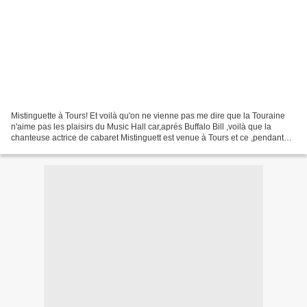
Mistinguette à Tours! Et voilà qu'on ne vienne pas me dire que la Touraine
n'aime pas les plaisirs du Music Hall car,aprés Buffalo Bill ,voilà que la
chanteuse actrice de cabaret Mistinguett est venue à Tours et ce ,pendant
que s'affrontent sur le front...