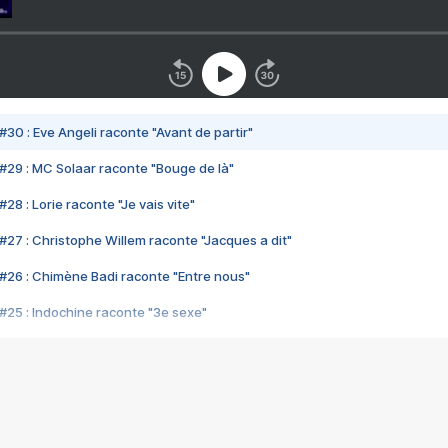
#30 : Eve Angeli raconte "Avant de partir"
#29 : MC Solaar raconte "Bouge de là"
28 : Lorie raconte "Je vais vite"
#27 : Christophe Willem raconte "Jacques a dit"
#26 : Chimène Badi raconte "Entre nous"
#25 : Indochine raconte "3e sexe"
#24 : Zaho raconte "C'est chelou"
#23 : Patrick Bruel raconte "Au café des délices"
#22 : Kyo raconte "Le chemin"