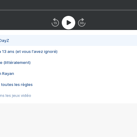
 DayZ
 a 13 ans (et vous l'avez ignoré)
e (littéralement)
im Rayan
 toutes les règles
s les jeux vidéo
us choquant de Rockstar ? - Le scandale BULLY
e plus moche de Steam
du RÊVE tourne au CAUCHEMAR