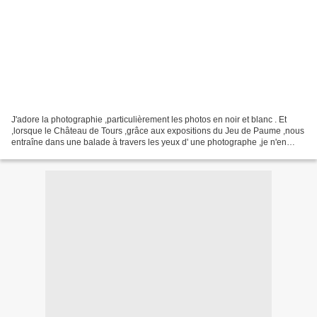
J'adore la photographie ,particulièrement les photos en noir et blanc . Et
,lorsque le Château de Tours ,grâce aux expositions du Jeu de Paume ,nous
entraîne dans une balade à travers les yeux d' une photographe ,je n'en
perds pas une miette . C'est le...