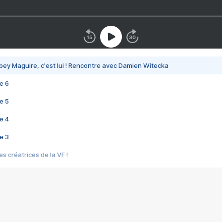
bey Maguire, c'est lui ! Rencontre avec Damien Witecka
e 6
e 5
e 4
e 3
s créatrices de la VF !
e 2
e 1
e Mektoub My Love arrive enfin ! Rencontre avec Shaïn Boumedine et Sal