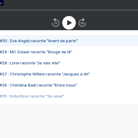
#30 : Eve Angeli raconte "Avant de partir"
#29 : MC Solaar raconte "Bouge de là"
28 : Lorie raconte "Je vais vite"
#27 : Christophe Willem raconte "Jacques a dit"
#26 : Chimène Badi raconte "Entre nous"
#25 : Indochine raconte "3e sexe"
#24 : Zaho raconte "C'est chelou"
#23 : Patrick Bruel raconte "Au café des délices"
#22 : Kyo raconte "Le chemin"