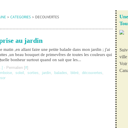
Une
AINE
>
CATEGORIES
>
DECOUVERTES
Tou
prise au jardin
ce matin ,en allant faire une petite balade dans mon jardin ; j'ai
Suiv
ttes ,un beau bouquet de primevêres de toutes les couleurs qui
vill
 Quelle bonheur surtout quand on sait que les...
Voir 
…
]
- Permalien [
#
]
Cana
mboise
,
soleil
,
sorties
,
jardin
,
balades
,
bléré
,
découvertes
,
ésor