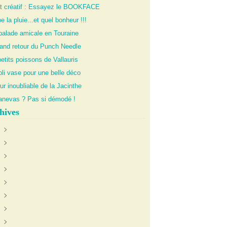
it créatif : Essayez le BOOKFACE
 la pluie...et quel bonheur !!!
balade amicale en Touraine
rand retour du Punch Needle
etits poissons de Vallauris
li vase pour une belle déco
ur inoubliable de la Jacinthe
anevas ? Pas si démodé !
hives
uin
(1)
anvier
oût
(1)
(1)
illet
écembre
(1)
(1)
évrier
ctobre
ctobre
(4)
(2)
(1)
illet
oût
ovembre
(2)
(2)
(2)
eptembre
écembre
(4)
(2)
ars
ovembre
écembre
(4)
(1)
(1)