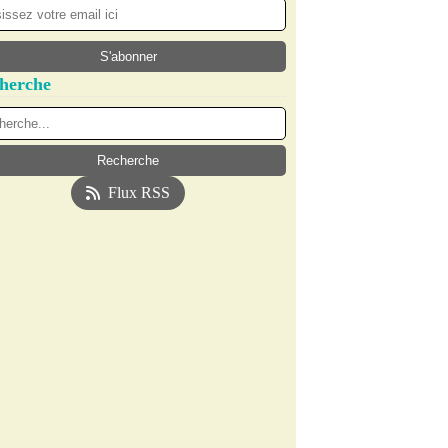
herche
Flux RSS