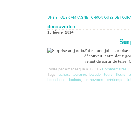
UNE SI JOLIE CAMPAGNE - CHRONIQUES DE TOUR
decouvertes
13 février 2014
Sur
J'ai eu une jolie surprise 
découvert ,entre deux gou
venait de sortir de terre.
Posté par Amariesque à 12:31 -
Commentaires [
Tags:
loches
,
touraine
,
balade
,
tours
,
fleurs
,
a
hirondelles
,
lochois
,
primeveres
,
printemps
,
tr