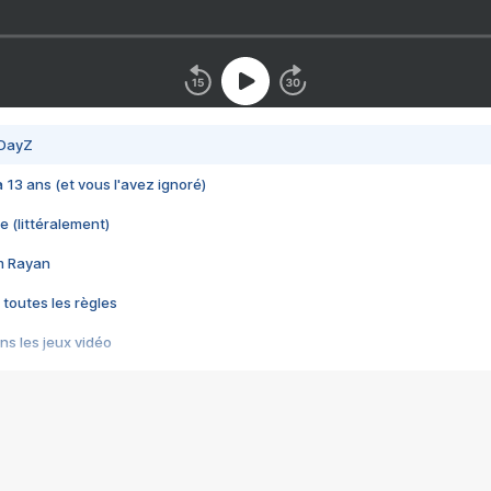
 DayZ
 a 13 ans (et vous l'avez ignoré)
e (littéralement)
im Rayan
 toutes les règles
s les jeux vidéo
us choquant de Rockstar ? - Le scandale BULLY
e plus moche de Steam
du RÊVE tourne au CAUCHEMAR