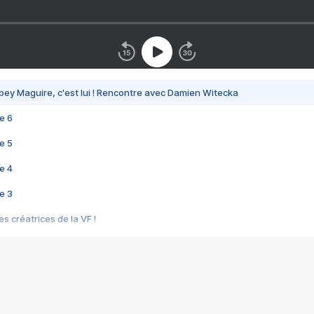
bey Maguire, c'est lui ! Rencontre avec Damien Witecka
e 6
e 5
e 4
e 3
s créatrices de la VF !
e 2
e 1
e Mektoub My Love arrive enfin ! Rencontre avec Shaïn Boumedine et Sal