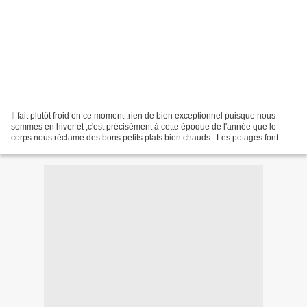
Il fait plutôt froid en ce moment ,rien de bien exceptionnel puisque nous
sommes en hiver et ,c'est précisément à cette époque de l'année que le
corps nous réclame des bons petits plats bien chauds . Les potages font
partis ,et depuis toujours ,des dîners...