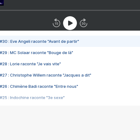
#30 : Eve Angeli raconte "Avant de partir"
#29 : MC Solaar raconte "Bouge de là"
28 : Lorie raconte "Je vais vite"
#27 : Christophe Willem raconte "Jacques a dit"
#26 : Chimène Badi raconte "Entre nous"
#25 : Indochine raconte "3e sexe"
#24 : Zaho raconte "C'est chelou"
#23 : Patrick Bruel raconte "Au café des délices"
#22 : Kyo raconte "Le chemin"