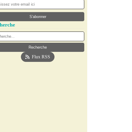
herche
Flux RSS