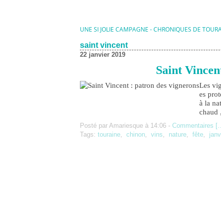
UNE SI JOLIE CAMPAGNE - CHRONIQUES DE TOUR
saint vincent
22 janvier 2019
Saint Vincen
Les vig
es prot
à la na
chaud ,
Posté par Amariesque à 14:06 -
Commentaires [
Tags:
touraine
,
chinon
,
vins
,
nature
,
fête
,
janv