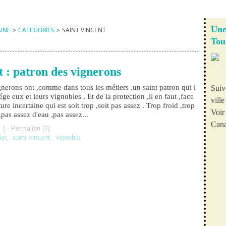
Une
AINE
>
CATEGORIES
>
SAINT VINCENT
Tou
t : patron des vignerons
nerons ont ,comme dans tous les métiers ,un saint patron qui l
Suiv
ége eux et leurs vignobles . Et de la protection ,il en faut ,face
vill
ture incertaine qui est soit trop ,soit pas assez . Trop froid ,trop
Voir 
pas assez d'eau ,pas assez...
Cana
…
]
- Permalien [
#
]
ier
,
saint vincent
,
vignoble