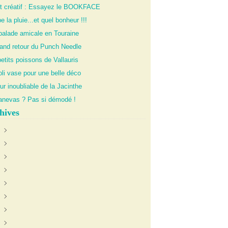
it créatif : Essayez le BOOKFACE
 la pluie...et quel bonheur !!!
balade amicale en Touraine
rand retour du Punch Needle
etits poissons de Vallauris
li vase pour une belle déco
ur inoubliable de la Jacinthe
anevas ? Pas si démodé !
hives
uin
(1)
anvier
oût
(1)
(1)
illet
écembre
(1)
(1)
évrier
ctobre
ctobre
(4)
(2)
(1)
illet
oût
ovembre
(2)
(2)
(2)
eptembre
écembre
(4)
(2)
ars
ovembre
écembre
(4)
(1)
(1)