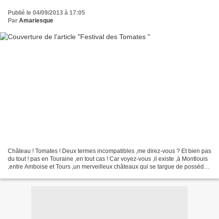
Publié le 04/09/2013 à 17:05
Par
Amariesque
Château ! Tomates ! Deux termes incompatibles ,me direz-vous ? Et bien pas
du tout ! pas en Touraine ,en tout cas ! Car voyez-vous ,il existe ,à Montlouis
,entre Amboise et Tours ,un merveilleux châteaux qui se targue de posséder
un trés beau potager...