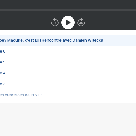
bey Maguire, c'est lui ! Rencontre avec Damien Witecka
e 6
e 5
e 4
e 3
s créatrices de la VF !
e 2
e 1
e Mektoub My Love arrive enfin ! Rencontre avec Shaïn Boumedine et Sal