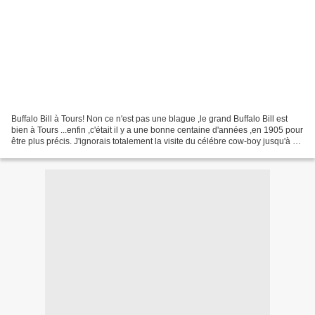
Buffalo Bill à Tours! Non ce n'est pas une blague ,le grand Buffalo Bill est
bien à Tours ...enfin ,c'était il y a une bonne centaine d'années ,en 1905 pour
être plus précis. J'ignorais totalement la visite du célébre cow-boy jusqu'à ce
que je tombe ,en...