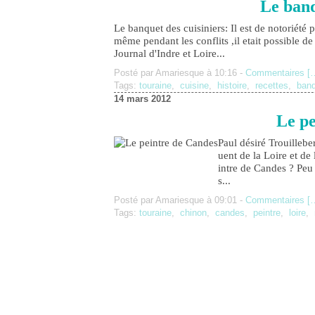
Le banq
Le banquet des cuisiniers: Il est de notoriété
même pendant les conflits ,il etait possible de 
Journal d'Indre et Loire...
Posté par Amariesque à 10:16 -
Commentaires [
Tags:
touraine
,
cuisine
,
histoire
,
recettes
,
ban
14 mars 2012
Le pe
Paul désiré Trouillebe
uent de la Loire et de
intre de Candes ? Peu
s...
Posté par Amariesque à 09:01 -
Commentaires [
Tags:
touraine
,
chinon
,
candes
,
peintre
,
loire
,