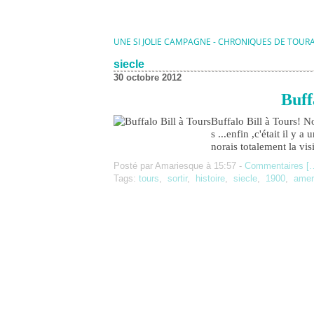
UNE SI JOLIE CAMPAGNE - CHRONIQUES DE TOUR
siecle
30 octobre 2012
Buff
Buffalo Bill à Tours! No
s ...enfin ,c'était il y
norais totalement la vi
Posté par Amariesque à 15:57 -
Commentaires [
Tags:
tours
,
sortir
,
histoire
,
siecle
,
1900
,
amer