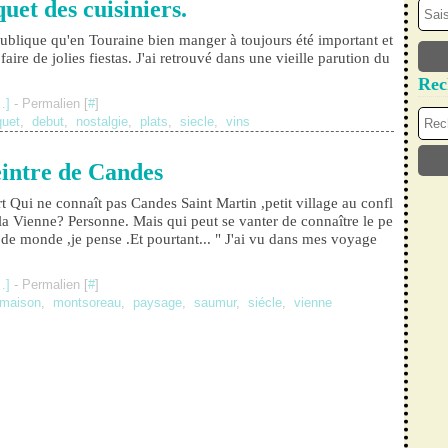
uet des cuisiniers.
 publique qu'en Touraine bien manger à toujours été important et
faire de jolies fiestas. J'ai retrouvé dans une vieille parution du
Rec
…
]
- Permalien [
#
]
quet
,
debut
,
nostalgie
,
plats
,
siecle
,
vins
intre de Candes
rt Qui ne connaît pas Candes Saint Martin ,petit village au confl
 la Vienne? Personne. Mais qui peut se vanter de connaître le pe
 de monde ,je pense .Et pourtant... " J'ai vu dans mes voyage
…
]
- Permalien [
#
]
maison
,
montsoreau
,
paysage
,
saumur
,
siécle
,
vienne