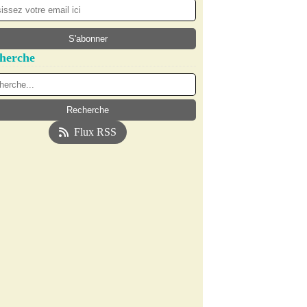
herche
Flux RSS