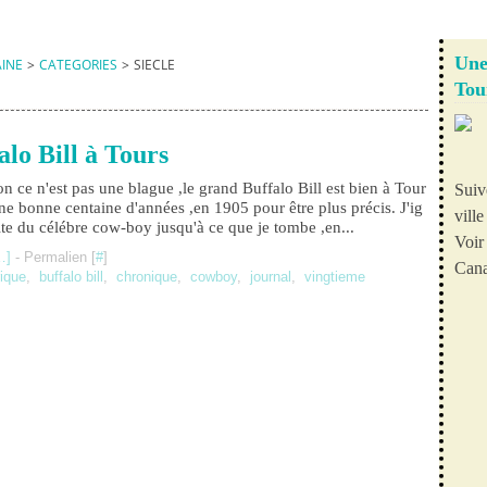
Une
AINE
>
CATEGORIES
>
SIECLE
Tou
alo Bill à Tours
n ce n'est pas une blague ,le grand Buffalo Bill est bien à Tour
Suiv
 a une bonne centaine d'années ,en 1905 pour être plus précis. J'ig
vill
site du célébre cow-boy jusqu'à ce que je tombe ,en...
Voir 
…
]
- Permalien [
#
]
Cana
ique
,
buffalo bill
,
chronique
,
cowboy
,
journal
,
vingtieme