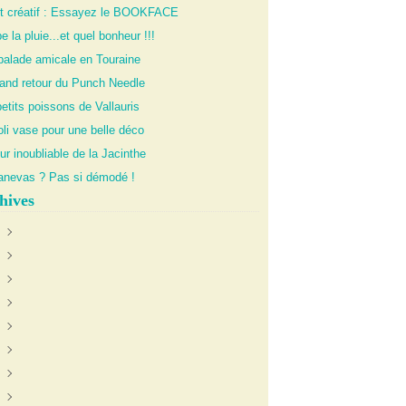
it créatif : Essayez le BOOKFACE
 la pluie...et quel bonheur !!!
balade amicale en Touraine
rand retour du Punch Needle
etits poissons de Vallauris
li vase pour une belle déco
ur inoubliable de la Jacinthe
anevas ? Pas si démodé !
hives
uin
(1)
anvier
oût
(1)
(1)
illet
écembre
(1)
(1)
évrier
ctobre
ctobre
(4)
(2)
(1)
illet
oût
ovembre
(2)
(2)
(2)
eptembre
écembre
(4)
(2)
ars
ovembre
écembre
(4)
(1)
(1)